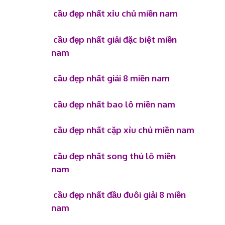
cầu đẹp nhất xỉu chủ miền nam
cầu đẹp nhất giải đặc biệt miền
nam
cầu đẹp nhất giải 8 miền nam
cầu đẹp nhất bao lô miền nam
cầu đẹp nhất cặp xỉu chủ miền nam
cầu đẹp nhất song thủ lô miền
nam
cầu đẹp nhất đầu đuôi giải 8 miền
nam