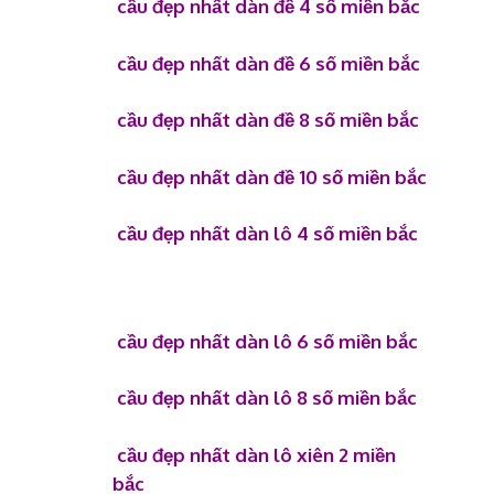
cầu đẹp nhất dàn đề 4 số miền bắc
cầu đẹp nhất dàn đề 6 số miền bắc
cầu đẹp nhất dàn đề 8 số miền bắc
cầu đẹp nhất dàn đề 10 số miền bắc
cầu đẹp nhất dàn lô 4 số miền bắc
cầu đẹp nhất dàn lô 6 số miền bắc
cầu đẹp nhất dàn lô 8 số miền bắc
cầu đẹp nhất dàn lô xiên 2 miền
bắc