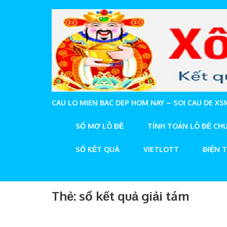
Bỏ
qua
và
tới
nội
dung
(ấn
Enter)
cau lo mien bac dep hom nay – s
cau lo mien bac dep hom nay – soi cau de xsmb
CAU LO MIEN BAC DEP HOM NAY – SOI CAU DE XS
SỔ MƠ LÔ ĐỀ
TÍNH TOÁN LÔ ĐỀ CH
SỔ KẾT QUẢ
VIETLOTT
ĐIỆN 
Thẻ:
sổ kết quả giải tám