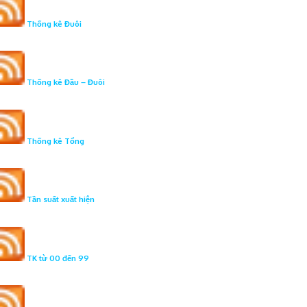
Thống kê Đuôi
Thống kê Đầu – Đuôi
Thống kê Tổng
Tần suất xuất hiện
TK từ 00 đến 99