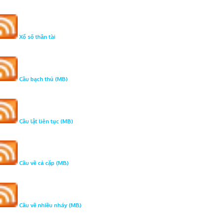
Xổ số thần tài
Cầu bạch thủ (MB)
Cầu lật liên tục (MB)
Cầu về cả cặp (MB)
Cầu về nhiều nháy (MB)