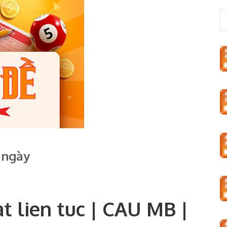
g ngày
at lien tuc | CAU MB |