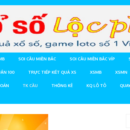
oi cau de xsmb
MB
SOI CẦU MIỀN BẮC
SOI CẦU MIỀN BẮC VÍP
UẨN 100
TRỰC TIẾP KẾT QUẢ XS
XSMB
XSMN
TOÁN
TK CẦU
THỐNG KÊ
KQ LÔ TÔ
QUA