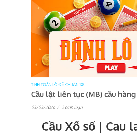
TÍNH TOÁN LÔ ĐỀ CHUẨN 100
Cầu lật liên tục (MB) cầu hàn
ở
03/03/2026
/
2 bình luận
Cầu
lật
Cầu Xổ số | Cau l
liên
tục
(MB)