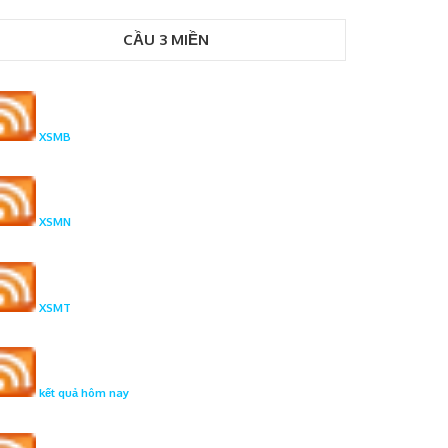
CẦU 3 MIỀN
XSMB
XSMN
XSMT
kết quả hôm nay