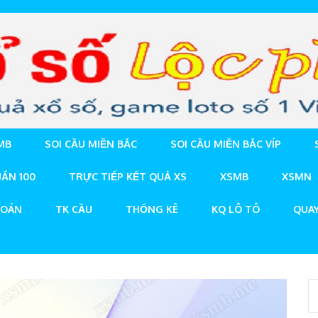
oi cau de xsmb
MB
SOI CẦU MIỀN BẮC
SOI CẦU MIỀN BẮC VÍP
UẨN 100
TRỰC TIẾP KẾT QUẢ XS
XSMB
XSMN
TOÁN
TK CẦU
THỐNG KÊ
KQ LÔ TÔ
QUA