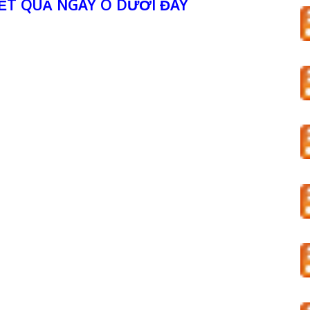
ẾT QUẢ NGAY Ô DƯỚI ĐÂY