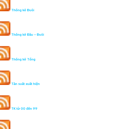
Thống kê Đuôi
Thống kê Đầu – Đuôi
Thống kê Tổng
Tần suất xuất hiện
TK từ 00 đến 99