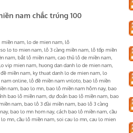
miền nam chắc trúng 100
e miền nam, lo de mien nam, lô
so lo to mien nam, lô 3 càng miền nam, lô tốp miền
iền nam, bắt lô miền nam, cao thủ lô de miền nam,
 lo vip mien nam, huong dan danh lo de mien nam,
đề miền nam, ky thuat danh lo de mien nam, lo
 nam online, lô đề miền nam vnloto, bao lô miền
miền nam, bao lo mn, bao lô miền nam hôm nay, bao
tính bao lô miền nam, dự đoán bao lô miền nam, bao
miền nam, bao lô 3 đài miền nam, bao lô 3 càng
ay, bao lo mn hom nay, cách bao lô miền nam, cầu
 lo mn, cầu lô miền nam, soi cau lo mn, cau lo mien