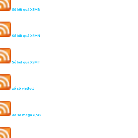
Sổ kết quả XSMB
Sổ kết quả XSMN
Sổ kết quả XSMT
xổ số vietlott
Xo so mega 6/45