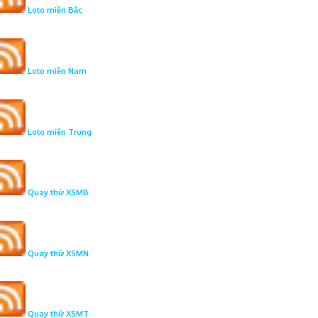
Loto miền Bắc
Loto miền Nam
Loto miền Trung
Quay thử XSMB
Quay thử XSMN
Quay thử XSMT