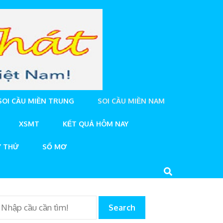
SOI CẦU MIỀN TRUNG
SOI CẦU MIỀN NAM
XSMT
KẾT QUẢ HÔM NAY
Y THỬ
SỔ MƠ
Search