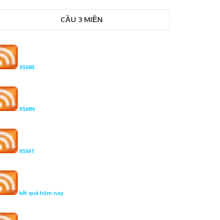
CẦU 3 MIỀN
XSMB
XSMN
XSMT
kết quả hôm nay