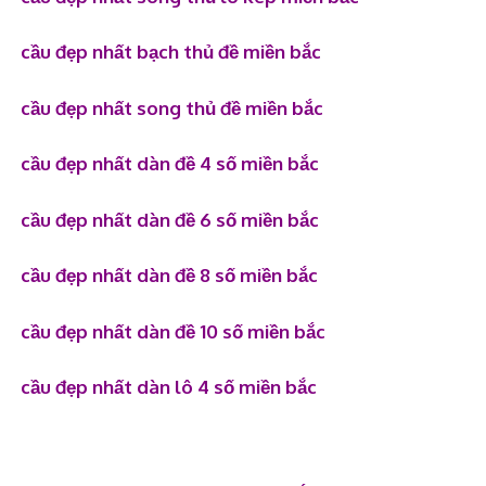
cầu đẹp nhất bạch thủ đề miền bắc
cầu đẹp nhất song thủ đề miền bắc
cầu đẹp nhất dàn đề 4 số miền bắc
cầu đẹp nhất dàn đề 6 số miền bắc
cầu đẹp nhất dàn đề 8 số miền bắc
cầu đẹp nhất dàn đề 10 số miền bắc
cầu đẹp nhất dàn lô 4 số miền bắc