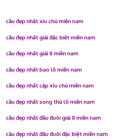
cầu đẹp nhất xỉu chủ miền nam
cầu đẹp nhất giải đặc biệt miền nam
cầu đẹp nhất giải 8 miền nam
cầu đẹp nhất bao lô miền nam
cầu đẹp nhất cặp xỉu chủ miền nam
cầu đẹp nhất song thủ lô miền nam
cầu đẹp nhất đầu đuôi giải 8 miền nam
cầu đẹp nhất đầu đuôi đặc biệt miền nam