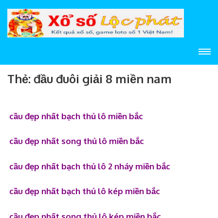
Bỏ
qua
và
tới
cau lo mien bac dep hom nay – soi cau
cau lo mien bac dep hom nay – soi cau de xsmb
nội
de xsmb
dung
Thẻ:
đầu đuôi giải 8 miền nam
(ấn
Enter)
cầu đẹp nhất bạch thủ lô miền bắc
cầu đẹp nhất song thủ lô miền bắc
cầu đẹp nhất bạch thủ lô 2 nháy miền bắc
cầu đẹp nhất bạch thủ lô kép miền bắc
cầu đẹp nhất song thủ lô kép miền bắc