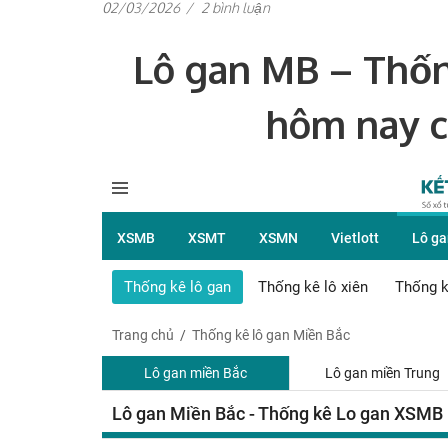
ở
02/03/2026
/
2 bình luận
thống
kê
Lô gan MB – Thốn
lô
gan
miền
hôm nay c
bắc