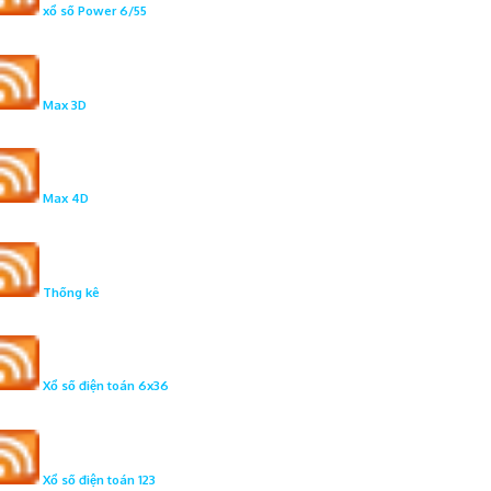
xổ số Power 6/55
Max 3D
Max 4D
Thống kê
Xổ số điện toán 6x36
Xổ số điện toán 123