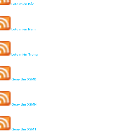
Loto miền Bắc
Loto miền Nam
Loto miền Trung
Quay thử XSMB
Quay thử XSMN
Quay thử XSMT