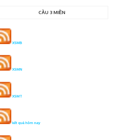
CẦU 3 MIỀN
XSMB
XSMN
XSMT
kết quả hôm nay