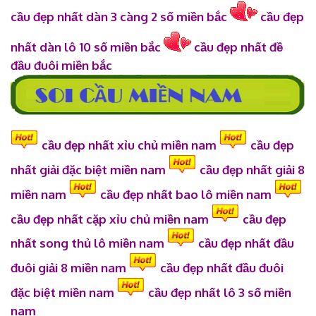
cầu đẹp nhất dàn 3 càng 2 số miền bắc
cầu đẹp
nhất dàn lô 10 số miền bắc
cầu đẹp nhất đề
đầu đuôi miền bắc
cầu đẹp nhất xỉu chủ miền nam
cầu đẹp
nhất giải đặc biệt miền nam
cầu đẹp nhất giải 8
miền nam
cầu đẹp nhất bao lô miền nam
cầu đẹp nhất cặp xỉu chủ miền nam
cầu đẹp
nhất song thủ lô miền nam
cầu đẹp nhất đầu
đuôi giải 8 miền nam
cầu đẹp nhất đầu đuôi
đặc biệt miền nam
cầu đẹp nhất lô 3 số miền
nam