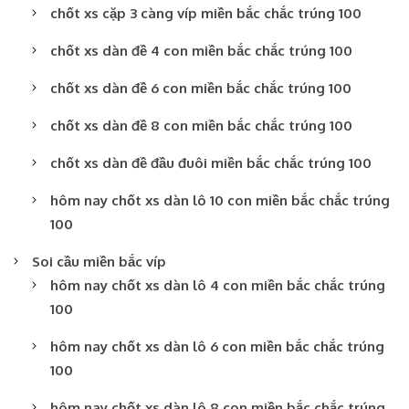
chốt xs cặp 3 càng víp miền bắc chắc trúng 100
chốt xs dàn đề 4 con miền bắc chắc trúng 100
chốt xs dàn đề 6 con miền bắc chắc trúng 100
chốt xs dàn đề 8 con miền bắc chắc trúng 100
chốt xs dàn đề đầu đuôi miền bắc chắc trúng 100
hôm nay chốt xs dàn lô 10 con miền bắc chắc trúng
100
Soi cầu miền bắc víp
hôm nay chốt xs dàn lô 4 con miền bắc chắc trúng
100
hôm nay chốt xs dàn lô 6 con miền bắc chắc trúng
100
hôm nay chốt xs dàn lô 8 con miền bắc chắc trúng