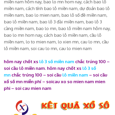
miền nam hôm nay, bao lo mn hom nay, cách bao lô
miền nam, cách tính bao lô miền nam, dự đoán bao lô
miền nam, bao lo mien nam, bao lô số đề miền nam,
bao lô miền nam, bao lô 3 đài miền nam, bao lô 3
càng miền nam, bao lo mn, bao lô miền nam hôm nay,
bao lo mn hom nay, cách bao lô miền nam, cầu lô
miền nam, lo to mien nam, lo xien mn, cau lo mn, cầu
lô miền nam, soi cau lo mn, cau lo mien nam
hôm nay chốt xs
lô 3 số miền nam
chắc trúng 100 –
soi cầu lô miền nam. hôm nay chốt xs
lô 3 số
mn
chắc trúng 100 – soi cầu
lô miền nam
– soi cầu
xổ số mn miễn phí – soicau xo so mien nam mien
phi – soi cau mien nam