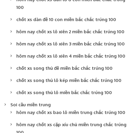
100
chốt xs dàn đề 10 con miền bắc chắc trúng 100
hôm nay chốt xs lô xiên 2 miền bắc chắc trúng 100
hôm nay chốt xs lô xiên 3 miền bắc chắc trúng 100
hôm nay chốt xs lô xiên 4 miền bắc chắc trúng 100
chốt xs song thủ đề miền bắc chắc trúng 100
chốt xs song thủ lô kép miền bắc chắc trúng 100
chốt xs song thủ lô miền bắc chắc trúng 100
Soi cầu miền trung
hôm nay chốt xs bao lô miền trung chắc trúng 100
hôm nay chốt xs cặp xíu chủ miền trung chắc trúng
100