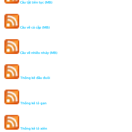
Cầu lật liên tục (MB)
Cầu về cả cặp (MB)
Cầu về nhiều nháy (MB)
Thống kê đầu đuôi
Thống kê lô gan
Thống kê lô xiên