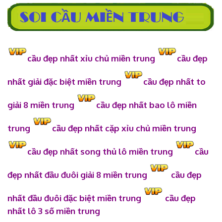
cầu đẹp nhất xỉu chủ miền trung
cầu đẹp
nhất giải đặc biệt miền trung
cầu đẹp nhất to
giải 8 miền trung
cầu đẹp nhất bao lô miền
trung
cầu đẹp nhất cặp xỉu chủ miền trung
cầu đẹp nhất song thủ lô miền trung
cầu
đẹp nhất đầu đuôi giải 8 miền trung
cầu đẹp
nhất đầu đuôi đặc biệt miền trung
cầu đẹp
nhất lô 3 số miền trung