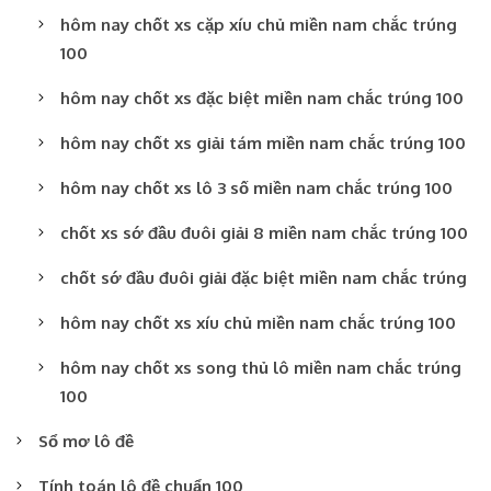
hôm nay chốt xs cặp xíu chủ miền nam chắc trúng
100
hôm nay chốt xs đặc biệt miền nam chắc trúng 100
hôm nay chốt xs giải tám miền nam chắc trúng 100
hôm nay chốt xs lô 3 số miền nam chắc trúng 100
chốt xs sớ đầu đuôi giải 8 miền nam chắc trúng 100
chốt sớ đầu đuôi giải đặc biệt miền nam chắc trúng
hôm nay chốt xs xíu chủ miền nam chắc trúng 100
hôm nay chốt xs song thủ lô miền nam chắc trúng
100
Sổ mơ lô đề
Tính toán lô đề chuẩn 100