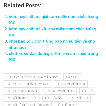
Related Posts:
hôm nay chốt xs giải tám miền nam chắc trúng
100
hôm nay chốt xs xíu chủ miền nam chắc trúng
100
chơi bao lô 3 con trúng bao nhiêu tiền và chơi
như nào?
chốt xs sớ đầu đuôi giải 8 miền nam chắc trúng
100
HÔM NAY CHỐT XS LÔ 3 SỐ MIỀN NAM
LÔ 3 CON
LÔ 3 CON ĐẸP NHẤT HÔM NAY
LÔ 3 CON MIỀN NAM
LO 3 CON MIEN NAM 3S
LÔ 3 NGÀY MIỄN PHÍ
LÔ 3 SỐ
LÔ 3 SỐ ĂN BAO NHIÊU
LÔ 3 SỐ BẤM
LÔ 3 SỐ CHIA
LÔ 3 SỐ ĐỀ MIỄN PHÍ HÔM NAY
LÔ 3 SỐ ĐẸP