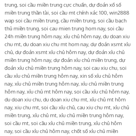
trung, soi cầu miền trung cực chuẩn, dự đoán xổ số
miền trung thần tài, soi cầu mt chính xác 100, win2888
wap soi cầu miền trung, cầu miền trung, soi cầu bạch
thủ miền trung, soi cau mien trung hom nay, soi cầu
24h miền trung hôm nay, xỉu chủ hôm nay, du doan xiu
chu mt, du doan xiu chu mt hom nay, dự đoán xsmt xỉu
chủ, dự đoán xsmt xỉu chủ hôm nay, dự đoán xỉu chủ
miền trung hôm nay, dự đoán xỉu chủ miền trung, dự
đoán xỉu chủ miền trung hôm nay, soi cau xiu chu, soi
cầu xỉu chủ miền trung hôm nay, xin số xỉu chủ hôm
nay, xỉu chủ miền trung hôm nay, xỉu chủ miền trung
hôm nay, xỉu chủ mt hôm nay, soi cầu xỉu chủ hôm nay,
du doan xiu chu, du doan xiu chu mt, xỉu chủ mt hôm
nay, xiu chu mt, soi cầu xỉu chủ, cau xiu chu mt, xỉu chủ
miền trung, xỉu chủ mt, xỉu chủ miền trung hôm nay,
soi cầu mt, soi cầu xỉu chủ miền trung, xỉu chủ hôm
nay, soi cầu xỉu chủ hôm nay, chốt số xỉu chủ miền