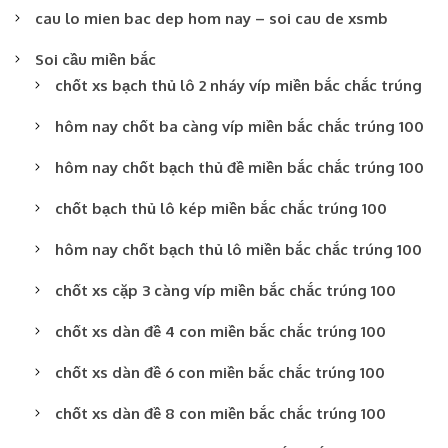
cau lo mien bac dep hom nay – soi cau de xsmb
Soi cầu miền bắc
chốt xs bạch thủ lô 2 nháy víp miền bắc chắc trúng
hôm nay chốt ba càng víp miền bắc chắc trúng 100
hôm nay chốt bạch thủ đề miền bắc chắc trúng 100
chốt bạch thủ lô kép miền bắc chắc trúng 100
hôm nay chốt bạch thủ lô miền bắc chắc trúng 100
chốt xs cặp 3 càng víp miền bắc chắc trúng 100
chốt xs dàn đề 4 con miền bắc chắc trúng 100
chốt xs dàn đề 6 con miền bắc chắc trúng 100
chốt xs dàn đề 8 con miền bắc chắc trúng 100