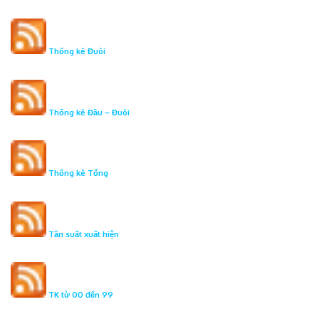
Thống kê Đuôi
Thống kê Đầu – Đuôi
Thống kê Tổng
Tần suất xuất hiện
TK từ 00 đến 99