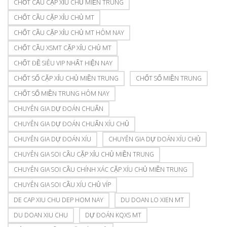
CHỐT CẦU CẶP XỈU CHỦ MIỀN TRUNG
CHỐT CẦU CẶP XỈU CHỦ MT
CHỐT CẦU CẶP XỈU CHỦ MT HÔM NAY
CHỐT CẦU XSMT CẶP XỈU CHỦ MT
CHỐT ĐỀ SIÊU VIP NHẤT HIỆN NAY
CHỐT SỐ CẶP XỈU CHỦ MIỀN TRUNG
CHỐT SỐ MIỀN TRUNG
CHỐT SỐ MIỀN TRUNG HÔM NAY
CHUYÊN GIA DỰ ĐOÁN CHUẨN
CHUYÊN GIA DỰ ĐOÁN CHUẨN XÍU CHỦ
CHUYÊN GIA DỰ ĐOÁN XÍU
CHUYÊN GIA DỰ ĐOÁN XÍU CHỦ
CHUYÊN GIA SOI CẦU CẶP XỈU CHỦ MIỀN TRUNG
CHUYÊN GIA SOI CẦU CHÍNH XÁC CẶP XÍU CHỦ MIỀN TRUNG
CHUYÊN GIA SOI CẦU XÍU CHỦ VÍP
DE CAP XIU CHU DEP HOM NAY
DU DOAN LO XIEN MT
DU DOAN XIU CHU
DỰ ĐOÁN KQXS MT