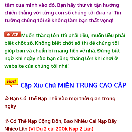
tâm của mình vào đó. Bạn hãy thử và tận hưởng
chiến thắng với từng con số chúng tôi đưa ra! Tin
tưởng chúng tôi sẽ không làm bạn thất vọng!
Muốn thắng lớn thì phải liều, muốn liều phải
biết chốt số. Không biết chốt số thì để chúng tôi
giúp bạn và chuẩn bị mang tiền về nhà. Đừng bất
ngờ khi ngày nào bạn cũng thắng lớn khi chơi ở
website của chúng tôi nhé!
Cặp Xỉu Chủ MIỀN TRUNG CAO CẤP
♧ Bạn Có Thể Nạp Thẻ Vào mọi thời gian trong
ngày
♧ Có Thể Nạp Cộng Dồn, Bao Nhiêu Cái Nạp Bấy
Nhiêu Lần
(Ví Dụ 2 cái 200k Nạp 2 Lần)