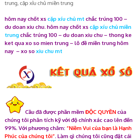
trung, cặp xỉu chủ miền trung
hôm nay chốt xs
cặp xíu chủ mt
chắc trúng 100 –
du doan xiu chu. hôm nay chốt xs
cặp xíu chủ miền
trung
chắc trúng 100 – du doan xiu chu – thong ke
ket qua xo so mien trung – lô đề miền trung hôm
nay – xo so
xiu chu mt
Cầu đã được phần mềm
ĐỘC QUYỀN
của
chúng tôi phân tích kỹ với độ chính xác cao lên đến
99%. Với phương châm:
“Niềm Vui của bạn là Hạnh
Phúc của chúng tôi”
. Làm gì chúng tôi cũng đặt cái