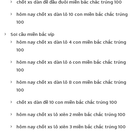
chốt xs dàn đề đầu đuôi miền bắc chắc trúng 100
hôm nay chốt xs dàn lô 10 con miền bắc chắc trúng
100
Soi cầu miền bắc víp
hôm nay chốt xs dàn lô 4 con miền bắc chắc trúng
100
hôm nay chốt xs dàn lô 6 con miền bắc chắc trúng
100
hôm nay chốt xs dàn lô 8 con miền bắc chắc trúng
100
chốt xs dàn đề 10 con miền bắc chắc trúng 100
hôm nay chốt xs lô xiên 2 miền bắc chắc trúng 100
hôm nay chốt xs lô xiên 3 miền bắc chắc trúng 100