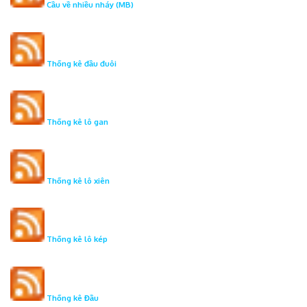
Cầu về nhiều nháy (MB)
Thống kê đầu đuôi
Thống kê lô gan
Thống kê lô xiên
Thống kê lô kép
Thống kê Đầu