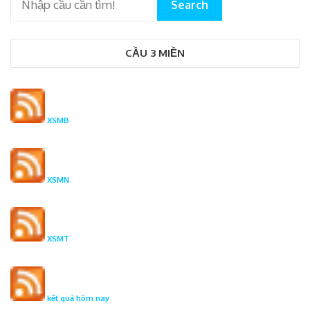
Search
CẦU 3 MIỀN
XSMB
XSMN
XSMT
kết quả hôm nay