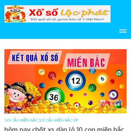
Bỏ
qua
và
tới
cau lo mien bac dep hom nay – soi cau
cau lo mien bac dep hom nay – soi cau de xsmb
nội
de xsmb
dung
(ấn
Enter)
SOI CẦU MIỀN BẮC
,
SOI CẦU MIỀN BẮC VÍP
hôm nay chốt xs dàn lô 10 con miền bắc