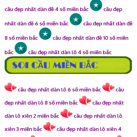
cầu đẹp nhất dàn đề 4 số miền bắc
cầu đẹp
nhất dàn đề 6 số miền bắc
cầu đẹp nhất dàn đề
8 số miền bắc
cầu đẹp nhất dàn đề 10 số miền
bắc
cầu đẹp nhất dàn lô 4 số miền bắc
cầu đẹp nhất dàn lô 6 số miền bắc
cầu
đẹp nhất dàn lô 8 số miền bắc
cầu đẹp nhất
dàn lô xiên 2 miền bắc
cầu đẹp nhất dàn lô
xiên 3 miền bắc
cầu đẹp nhất dàn lô xiên 4