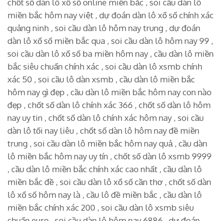
chốt số dàn lô xổ số online miền bắc , soi cầu dàn lô
miền bắc hôm nay việt , dự đoán dàn lô xổ số chính xác
quảng ninh , soi cầu dàn lô hôm nay trung , dự đoán
dàn lô xổ số miền bắc qua , soi cầu dàn lô hôm nay 99 ,
soi cầu dàn lô xổ số ba miền hôm nay , cầu dàn lô miền
bắc siêu chuẩn chính xác , soi cầu dàn lô xsmb chính
xác 50 , soi cầu lô dàn xsmb , cầu dàn lô miền bắc
hôm nay gì đẹp , cầu dàn lô miền bắc hôm nay con nào
đẹp , chốt số dàn lô chính xác 366 , chốt số dàn lô hôm
nay uy tin , chốt số dàn lô chính xác hôm nay , soi cầu
dàn lô tối nay liêu , chốt số dàn lô hôm nay đề miền
trung , soi cầu dàn lô miền bắc hôm nay quả , cầu dàn
lô miền bắc hôm nay uy tín , chốt số dàn lô xsmb 9999
, cầu dàn lô miền bắc chính xác cao nhất , cầu dàn lô
miền bắc đề , soi cầu dàn lô xổ số cần thơ , chốt số dàn
lô xổ số hôm nay là , cầu lô đề miền bắc , cầu dàn lô
miền bắc chính xác 200 , soi cầu dàn lô xsmb siêu
chuẩn euro , soi cầu dàn lô hôm nay 6886 , dự đoán