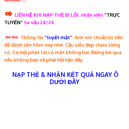
LIÊN HỆ KHI NẠP THẺ BỊ LỖI: nhân viên
“TRỰC
TUYẾN”
tư vấn 24/24
Thông tin
“tuyệt mật“
: Anh em chuẩn bị tiền
để đánh lớn hôm nay nhé. Cầu siêu đẹp chưa từng
có. Cơ hội phát tài có một không hai. Đừng bỏ qua
nếu không bạn sẽ phải hối hận đấy.
NẠP THẺ & NHẬN KẾT QUẢ NGAY Ô
DƯỚI ĐÂY