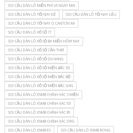
SOI CẦU DÀN LÔ MIỄN PHÍ VÀ NGÀY MAI
SOI CẦU DÀN LÔ TỐI NAY ĐÊ
SOI CẦU DÀN LÔ TỐI NAY LIÊU
SOI CẦU DÀN LÔ TỐI NAY O CANTON MI
SOI CẦU DÀN LÔ XỔ SỐ 77
SOI CẦU DÀN LÔ XỔ SỐ BA MIỀN HÔM NAY
SOI CẦU DÀN LÔ XỔ SỐ CẦN THƠ
SOI CẦU DÀN LÔ XỔ SỐ DA NANG
SOI CẦU DÀN LÔ XỔ SỐ MIỀN BẮC 05
SOI CẦU DÀN LÔ XỔ SỐ MIỀN BẮC BỘ
SOI CẦU DÀN LÔ XỔ SỐ MIỀN BẮC GAN
SOI CẦU DÀN LÔ XSMB CHÍNH XÁC 3 MIỀN
SOI CẦU DÀN LÔ XSMB CHÍNH XÁC 50
SOI CẦU DÀN LÔ XSMB CHÍNH XÁC 95
SOI CẦU DÀN LÔ XSMB CHÍNH XÁC ORG
SOI CẦU DÀN LÔ XSMB ES
SOI CẦU DÀN LÔ XSMB RONG