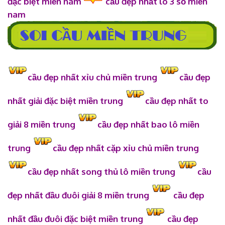
đặc biệt miền nam
cầu đẹp nhất lô 3 số miền
nam
cầu đẹp nhất xỉu chủ miền trung
cầu đẹp
nhất giải đặc biệt miền trung
cầu đẹp nhất to
giải 8 miền trung
cầu đẹp nhất bao lô miền
trung
cầu đẹp nhất cặp xỉu chủ miền trung
cầu đẹp nhất song thủ lô miền trung
cầu
đẹp nhất đầu đuôi giải 8 miền trung
cầu đẹp
nhất đầu đuôi đặc biệt miền trung
cầu đẹp