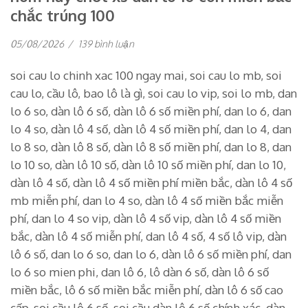
chắc trúng 100
ở
05/08/2026
/
139 bình luận
hôm
nay
soi cau lo chinh xac 100 ngay mai, soi cau lo mb, soi
chốt
xs
cau lo, cầu lô, bao lô là gì, soi cau lo vip, soi lo mb, dan
dàn
lo 6 so, dàn lô 6 số, dàn lô 6 số miền phí, dan lo 6, dan
lô
10
lo 4 so, dàn lô 4 số, dàn lô 4 số miền phí, dan lo 4, dan
con
lo 8 so, dàn lô 8 số, dàn lô 8 số miền phí, dan lo 8, dan
miền
bắc
lo 10 so, dàn lô 10 số, dàn lô 10 số miền phí, dan lo 10,
chắc
dàn lô 4 số, dàn lô 4 số miền phí miền bắc, dàn lô 4 số
trúng
100
mb miễn phí, dan lo 4 so, dàn lô 4 số miền bắc miễn
phí, dan lo 4 so vip, dàn lô 4 số vip, dàn lô 4 số miền
bắc, dàn lô 4 số miễn phí, dan lô 4 số, 4 số lô vip, dàn
lô 6 số, dan lo 6 so, dan lo 6, dàn lô 6 số miền phí, dan
lo 6 so mien phi, dan lô 6, lô dàn 6 số, dàn lô 6 số
miền bắc, lô 6 số miền bắc miễn phí, dàn lô 6 số cao
cấp, soi cầu lô 6 số, soi cầu dàn lô 6 số chính xác, dàn