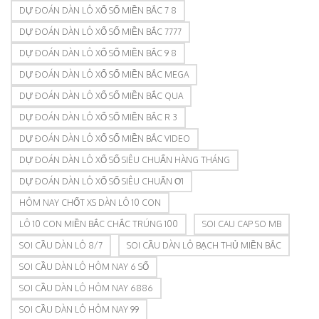
DỰ ĐOÁN DÀN LÔ XỔ SỐ MIỀN BẮC 7 8
DỰ ĐOÁN DÀN LÔ XỔ SỐ MIỀN BẮC 7777
DỰ ĐOÁN DÀN LÔ XỔ SỐ MIỀN BẮC 9 8
DỰ ĐOÁN DÀN LÔ XỔ SỐ MIỀN BẮC MEGA
DỰ ĐOÁN DÀN LÔ XỔ SỐ MIỀN BẮC QUA
DỰ ĐOÁN DÀN LÔ XỔ SỐ MIỀN BẮC R 3
DỰ ĐOÁN DÀN LÔ XỔ SỐ MIỀN BẮC VIDEO
DỰ ĐOÁN DÀN LÔ XỔ SỐ SIÊU CHUẨN HÀNG THÁNG
DỰ ĐOÁN DÀN LÔ XỔ SỐ SIÊU CHUẨN ƠI
HÔM NAY CHỐT XS DÀN LÔ 10 CON
LÔ 10 CON MIỀN BẮC CHẮC TRÚNG 100
SOI CAU CAP SO MB
SOI CẦU DÀN LÔ 8/7
SOI CẦU DÀN LÔ BẠCH THỦ MIỀN BẮC
SOI CẦU DÀN LÔ HÔM NAY 6 SỐ
SOI CẦU DÀN LÔ HÔM NAY 6886
SOI CẦU DÀN LÔ HÔM NAY 99