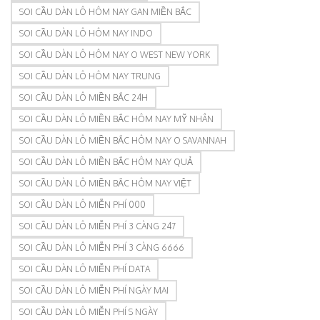
SOI CẦU DÀN LÔ HÔM NAY GAN MIỀN BẮC
SOI CẦU DÀN LÔ HÔM NAY INDO
SOI CẦU DÀN LÔ HÔM NAY O WEST NEW YORK
SOI CẦU DÀN LÔ HÔM NAY TRUNG
SOI CẦU DÀN LÔ MIỀN BẮC 24H
SOI CẦU DÀN LÔ MIỀN BẮC HÔM NAY MỸ NHÂN
SOI CẦU DÀN LÔ MIỀN BẮC HÔM NAY O SAVANNAH
SOI CẦU DÀN LÔ MIỀN BẮC HÔM NAY QUẢ
SOI CẦU DÀN LÔ MIỀN BẮC HÔM NAY VIỆT
SOI CẦU DÀN LÔ MIỄN PHÍ 000
SOI CẦU DÀN LÔ MIỄN PHÍ 3 CÀNG 247
SOI CẦU DÀN LÔ MIỄN PHÍ 3 CÀNG 6666
SOI CẦU DÀN LÔ MIỄN PHÍ DATA
SOI CẦU DÀN LÔ MIỄN PHÍ NGÀY MAI
SOI CẦU DÀN LÔ MIỄN PHÍ S NGÀY