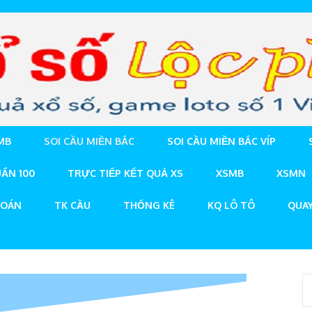
oi cau de xsmb
MB
SOI CẦU MIỀN BẮC
SOI CẦU MIỀN BẮC VÍP
UẨN 100
TRỰC TIẾP KẾT QUẢ XS
XSMB
XSMN
TOÁN
TK CẦU
THỐNG KÊ
KQ LÔ TÔ
QUA