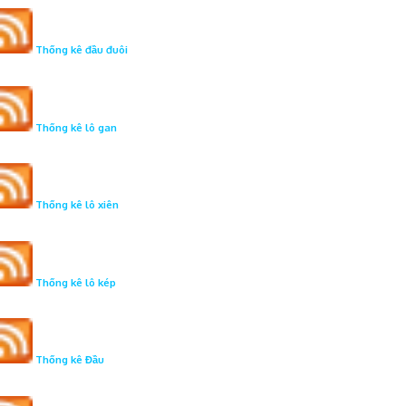
Thống kê đầu đuôi
Thống kê lô gan
Thống kê lô xiên
Thống kê lô kép
Thống kê Đầu