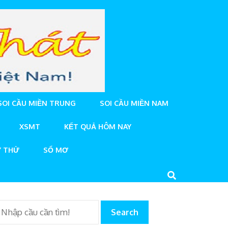
SOI CẦU MIỀN TRUNG
SOI CẦU MIỀN NAM
XSMT
KẾT QUẢ HÔM NAY
Y THỬ
SỔ MƠ
Search