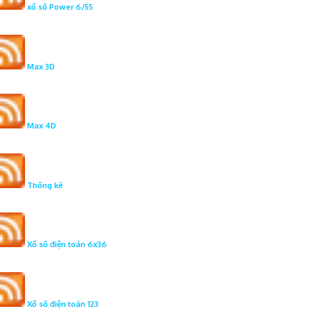
xổ số Power 6/55
Max 3D
Max 4D
Thống kê
Xổ số điện toán 6x36
Xổ số điện toán 123