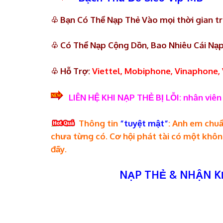
♧ Bạn Có Thể Nạp Thẻ Vào mọi thời gian t
♧ Có Thể Nạp Cộng Dồn, Bao Nhiêu Cái Nạp
♧ Hỗ Trợ:
Viettel, Mobiphone, Vinaphone,
LIÊN HỆ KHI NẠP THẺ BỊ LỖI: nhân viê
Thông tin
“tuyệt mật“
: Anh em chuẩ
chưa từng có. Cơ hội phát tài có một khôn
đấy.
NẠP THẺ & NHẬN K