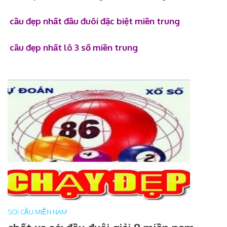
cầu đẹp nhất đầu đuôi đặc biệt miền trung
cầu đẹp nhất lô 3 số miền trung
SOI CẦU MIỀN NAM