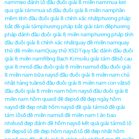
nam
mẹo đánh lô đầu đuôi giải 8 miền nam
mua ket
qua giải tám
mua số đầu đuôi giải 8 miền nam
phần
mềm tính đầu đuôi giải 8 chính xác nhất
phương pháp
bắt đề giải tám
phương pháp bắt giải tám đề
phương
pháp đánh đầu đuôi giải 8 miền nam
phương pháp tính
đầu đuôi giải 8 chính xác nhất
quay đề miền nam
quay
thử đề miền nam
Quay thử XSDT
quy tắc đánh đầu đuôi
giải 8 miền nam
Rồng Bạch Kim
siêu giải tám đề
sô cau
giai 8 mn
số đầu đuôi giải 8 miền nam
số đầu đuôi giải
8 miền nam bữa nay
số đầu đuôi giải 8 miền nam chủ
nhật hàng tuần
số đầu đuôi giải 8 miền nam con vật
số
đầu đuôi giải 8 miền nam hôm nay
số đầu đuôi giải 8
miền nam hôm qua
số đề đẹp
số đề đẹp ngày hôm
nay
số đề đẹp nhất hôm nay
số đề giải tám
số đề giải
tám lô
số đề miền nam
số đề miền nam 1 ăn bao
nhiêu
số đẹp đánh đề hôm nay
sổ kết quả giải tám
số lô
đề đẹp
số lô đề đẹp hôm nay
số lô đề đẹp nhất hôm