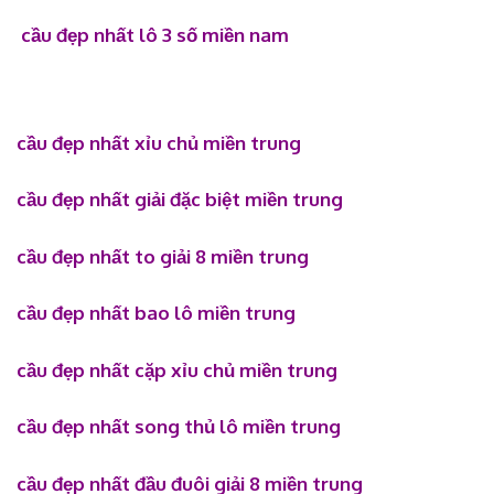
cầu đẹp nhất lô 3 số miền nam
cầu đẹp nhất xỉu chủ miền trung
cầu đẹp nhất giải đặc biệt miền trung
cầu đẹp nhất to giải 8 miền trung
cầu đẹp nhất bao lô miền trung
cầu đẹp nhất cặp xỉu chủ miền trung
cầu đẹp nhất song thủ lô miền trung
cầu đẹp nhất đầu đuôi giải 8 miền trung