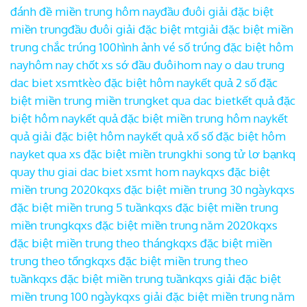
trung
đánh đề miền trung hôm nay
đầu đuôi giải đặc biệt
chắc
miền trung
đầu đuôi giải đặc biệt mt
giải đặc biệt miền
trúng
100
trung chắc trúng 100
hình ảnh vé số trúng đặc biệt hôm
nay
hôm nay chốt xs sớ đầu đuôi
hom nay o dau trung
dac biet xsmt
kèo đặc biệt hôm nay
kết quả 2 số đặc
biệt miền trung miền trung
ket qua dac biet
kết quả đặc
biệt hôm nay
kết quả đặc biệt miền trung hôm nay
kết
quả giải đặc biệt hôm nay
kết quả xổ số đặc biệt hôm
nay
ket qua xs đặc biệt miền trung
khi song tử lơ bạn
kq
quay thu giai dac biet xsmt hom nay
kqxs đặc biệt
miền trung 2020
kqxs đặc biệt miền trung 30 ngày
kqxs
đặc biệt miền trung 5 tuần
kqxs đặc biệt miền trung
miền trung
kqxs đặc biệt miền trung năm 2020
kqxs
đặc biệt miền trung theo tháng
kqxs đặc biệt miền
trung theo tổng
kqxs đặc biệt miền trung theo
tuần
kqxs đặc biệt miền trung tuần
kqxs giải đặc biệt
miền trung 100 ngày
kqxs giải đặc biệt miền trung năm