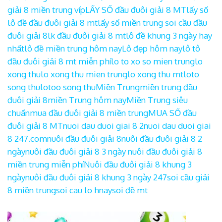
giải 8 miền trung víp
LẤY SỐ đầu đuôi giải 8 MT
lấy số
lô đề đầu đuôi giải 8 mt
lấy số miền trung soi cầu đầu
đuôi giải 8
lk đầu đuôi giải 8 mt
lô đề khung 3 ngày hay
nhất
lô đề miền trung hôm nay
Lô đẹp hôm nay
lô tô
đầu đuôi giải 8 mt miễn phí
lo to xo so mien trung
lo
xong thu
lo xong thu mien trung
lo xong thu mt
loto
song thu
lotoo song thu
Miền Trung
miền trung đầu
đuôi giải 8
miền Trung hôm nay
Miền Trung siêu
chuẩn
mua đầu đuôi giải 8 miền trung
MUA SỐ đầu
đuôi giải 8 MT
nuoi dau duoi giai 8 2
nuoi dau duoi giai
8 247.com
nuôi đầu đuôi giải 8
nuôi đầu đuôi giải 8 2
ngày
nuôi đầu đuôi giải 8 3 ngày nuôi đầu đuôi giải 8
miền trung miễn phí
Nuôi đầu đuôi giải 8 khung 3
ngày
nuôi đầu đuôi giải 8 khung 3 ngày 247
soi cầu giải
8 miền trung
soi cau lo hnay
soi đề mt