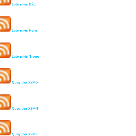
Loto miền Bắc
Loto miền Nam
Loto miền Trung
Quay thử XSMB
Quay thử XSMN
Quay thử XSMT