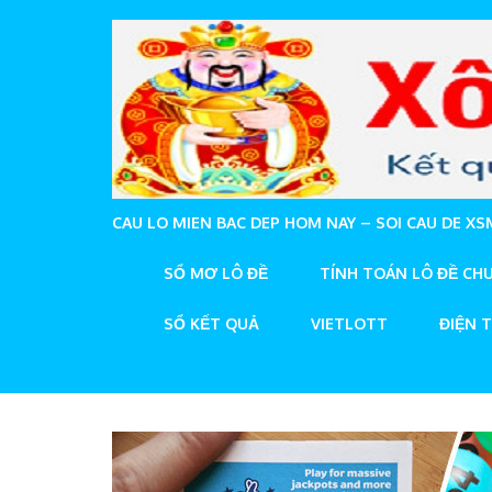
Bỏ
qua
và
tới
nội
dung
(ấn
Enter)
cau lo mien bac dep hom nay – s
cau lo mien bac dep hom nay – soi cau de xsmb
CAU LO MIEN BAC DEP HOM NAY – SOI CAU DE XS
SỔ MƠ LÔ ĐỀ
TÍNH TOÁN LÔ ĐỀ CH
SỔ KẾT QUẢ
VIETLOTT
ĐIỆN 