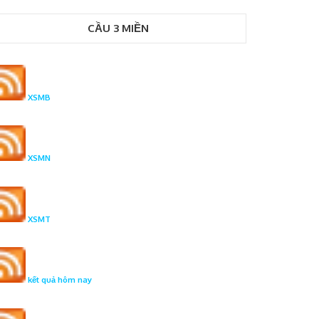
CẦU 3 MIỀN
XSMB
XSMN
XSMT
kết quả hôm nay