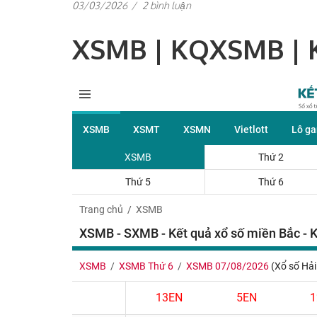
ở
03/03/2026
/
2 bình luận
XSMB
|
XSMB | KQXSMB | 
KQXSMB
|
Kết
quả
SXMB
chuẩn
hàng
ngày