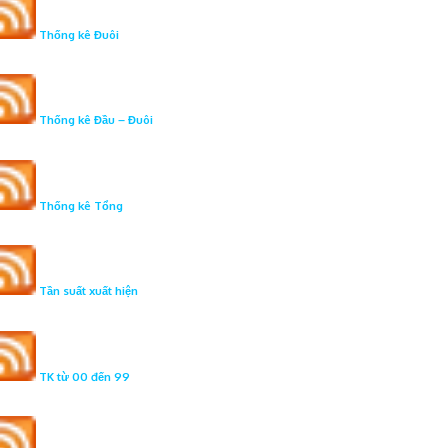
Thống kê Đuôi
Thống kê Đầu – Đuôi
Thống kê Tổng
Tần suất xuất hiện
TK từ 00 đến 99