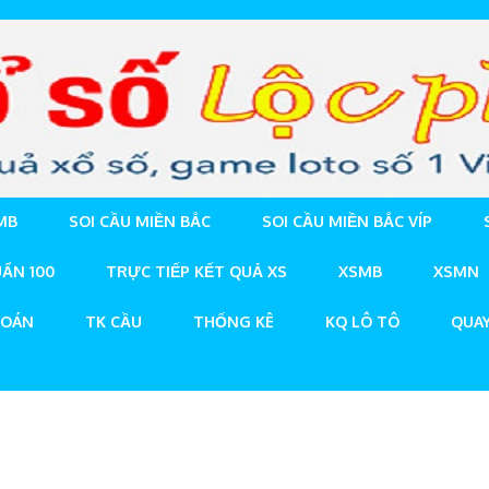
oi cau de xsmb
MB
SOI CẦU MIỀN BẮC
SOI CẦU MIỀN BẮC VÍP
UẨN 100
TRỰC TIẾP KẾT QUẢ XS
XSMB
XSMN
TOÁN
TK CẦU
THỐNG KÊ
KQ LÔ TÔ
QUA