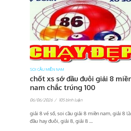
SOI CẦU MIỀN NAM
chốt xs sớ đầu đuôi giải 8 miề
nam chắc trúng 100
ở
06/06/2026
/
105 bình luận
chốt
xs
giải 8 vé số, soi cầu giải 8 miền nam, giải 8 là
sớ
đầu
đầu hay đuôi, giải 8, giải 8 …
đuôi
giải