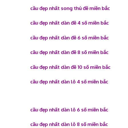
cầu đẹp nhất song thủ đề miền bắc
cầu đẹp nhất dàn đề 4 số miền bắc
cầu đẹp nhất dàn đề 6 số miền bắc
cầu đẹp nhất dàn đề 8 số miền bắc
cầu đẹp nhất dàn đề 10 số miền bắc
cầu đẹp nhất dàn lô 4 số miền bắc
cầu đẹp nhất dàn lô 6 số miền bắc
cầu đẹp nhất dàn lô 8 số miền bắc