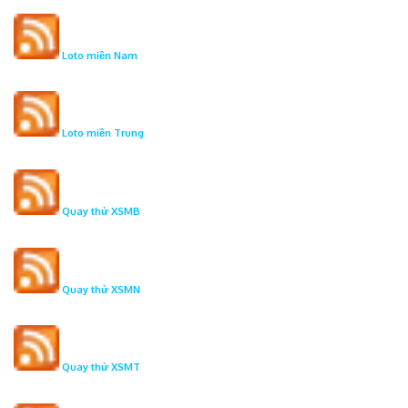
Loto miền Nam
Loto miền Trung
Quay thử XSMB
Quay thử XSMN
Quay thử XSMT