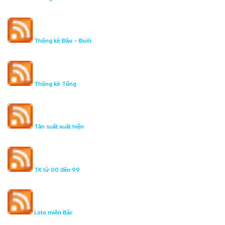
Thống kê Đầu – Đuôi
Thống kê Tổng
Tần suất xuất hiện
TK từ 00 đến 99
Loto miền Bắc