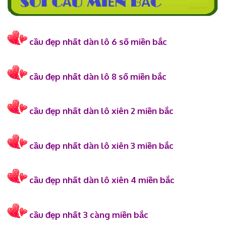
cầu đẹp nhất dàn lô 6 số miền bắc
cầu đẹp nhất dàn lô 8 số miền bắc
cầu đẹp nhất dàn lô xiên 2 miền bắc
cầu đẹp nhất dàn lô xiên 3 miền bắc
cầu đẹp nhất dàn lô xiên 4 miền bắc
cầu đẹp nhất 3 càng miền bắc