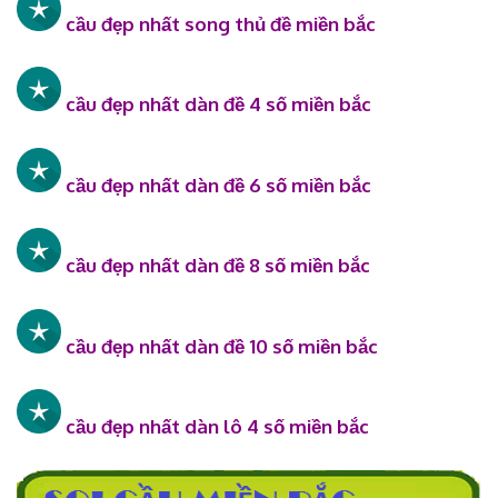
cầu đẹp nhất song thủ đề miền bắc
cầu đẹp nhất dàn đề 4 số miền bắc
cầu đẹp nhất dàn đề 6 số miền bắc
cầu đẹp nhất dàn đề 8 số miền bắc
cầu đẹp nhất dàn đề 10 số miền bắc
cầu đẹp nhất dàn lô 4 số miền bắc