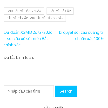
(MB) CẦU VỀ HÀNG NGÀY
CẦU VỀ CẢ CẶP
CẦU VỀ CẢ CẶP (MB) CẦU VỀ HÀNG NGÀY
Điều
Dự đoán XSMB 26/2/2026
bí quyết soi cầu quảng trị
hướng
– soi cầu xổ số miền Bắc
chuẩn xác 100%
bài
chính xác
viết
Đã tắt bình luận.
Search
CẦU 3 MIỀN