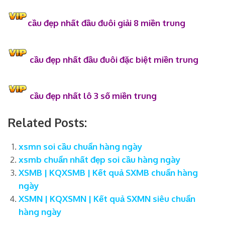
cầu đẹp nhất đầu đuôi giải 8 miền trung
cầu đẹp nhất đầu đuôi đặc biệt miền trung
cầu đẹp nhất lô 3 số miền trung
Related Posts:
xsmn soi cầu chuẩn hàng ngày
xsmb chuẩn nhất đẹp soi cầu hàng ngày
XSMB | KQXSMB | Kết quả SXMB chuẩn hàng
ngày
XSMN | KQXSMN | Kết quả SXMN siêu chuẩn
hàng ngày