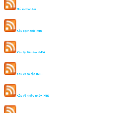
Xổ số thần tài
Cầu bạch thủ (MB)
Cầu lật liên tục (MB)
Cầu về cả cặp (MB)
Cầu về nhiều nháy (MB)