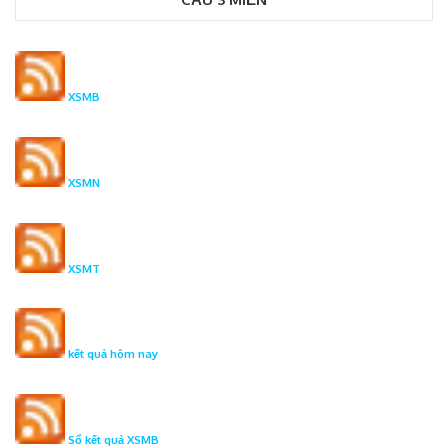
XSMB
XSMN
XSMT
kết quả hôm nay
Sổ kết quả XSMB