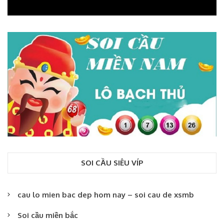
SOI CẦU SIÊU VÍP
cau lo mien bac dep hom nay – soi cau de xsmb
Soi cầu miền bắc