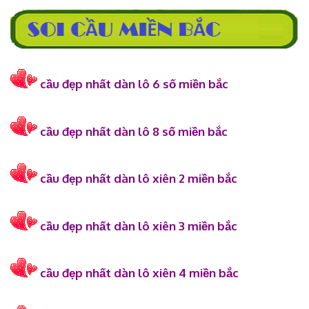
cầu đẹp nhất dàn lô 6 số miền bắc
cầu đẹp nhất dàn lô 8 số miền bắc
cầu đẹp nhất dàn lô xiên 2 miền bắc
cầu đẹp nhất dàn lô xiên 3 miền bắc
cầu đẹp nhất dàn lô xiên 4 miền bắc