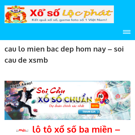
Bỏ
qua
và
tới
cau lo mien bac dep hom nay – soi cau
cau lo mien bac dep hom nay – soi cau de xsmb
nội
de xsmb
dung
cau lo mien bac dep hom nay – soi
(ấn
Enter)
cau de xsmb
lô tô xổ số ba miền –