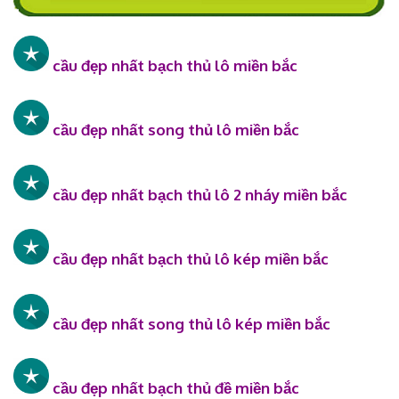
cầu đẹp nhất bạch thủ lô miền bắc
cầu đẹp nhất song thủ lô miền bắc
cầu đẹp nhất bạch thủ lô 2 nháy miền bắc
cầu đẹp nhất bạch thủ lô kép miền bắc
cầu đẹp nhất song thủ lô kép miền bắc
cầu đẹp nhất bạch thủ đề miền bắc