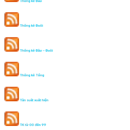
Thống kê Đầu
Thống kê Đuôi
Thống kê Đầu – Đuôi
Thống kê Tổng
Tần suất xuất hiện
TK từ 00 đến 99