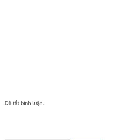
Đã tắt bình luận.