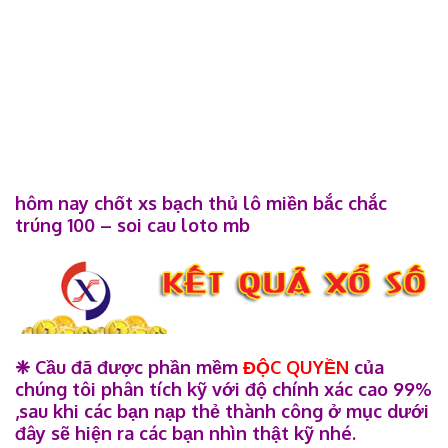
hôm nay chốt xs bạch thủ lô miền bắc chắc
trúng 100 – soi cau loto mb
❈ Cầu đã được phần mềm
ĐỘC QUYỀN
của
chúng tôi phân tích kỹ với độ chính xác cao 99%
,sau khi các bạn nạp thẻ thành công ở mục dưới
đây sẽ hiện ra các bạn nhìn thật kỹ nhé.