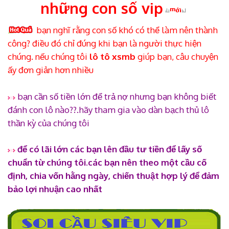
những con số vip
bạn nghĩ rằng con số khó có thể làm nên thành
công? điều đó chỉ đúng khi bạn là người thực hiện
chúng. nếu chúng tôi
lô tô xsmb
giúp bạn, câu chuyện
ấy đơn giản hơn nhiều
bạn cần số tiền lớn để trả nợ nhưng bạn không biết
đánh con lô nào??.hãy tham gia vào dàn bạch thủ lô
thần kỳ của chúng tôi
để có lãi lớn các bạn lên đầu tư tiền để lấy số
chuẩn từ chúng tôi.các bạn nên theo một cầu cố
định, chia vốn hằng ngày, chiến thuật hợp lý để đảm
bảo lợi nhuận cao nhất