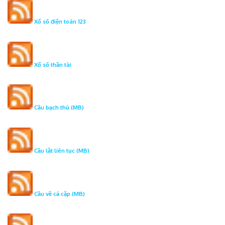
Xổ số điện toán 123
Xổ số thần tài
Cầu bạch thủ (MB)
Cầu lật liên tục (MB)
Cầu về cả cặp (MB)