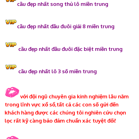
cầu đẹp nhất song thủ lô miền trung
cầu đẹp nhất đầu đuôi giải 8 miền trung
cầu đẹp nhất đầu đuôi đặc biệt miền trung
cầu đẹp nhất lô 3 số miền trung
với đội ngũ chuyên gia kinh nghiệm lâu năm
trong lĩnh vực xổ sổ,
tất cả các con số gửi đến
khách hàng được các chúng tôi nghiên cứu chọn
lọc rất kỹ càng bảo đảm chuẩn xác tuyệt đối!