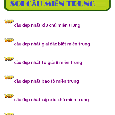
cầu đẹp nhất xỉu chủ miền trung
cầu đẹp nhất giải đặc biệt miền trung
cầu đẹp nhất to giải 8 miền trung
cầu đẹp nhất bao lô miền trung
cầu đẹp nhất cặp xỉu chủ miền trung