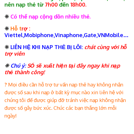
nên nạp thẻ từ
7h00
đến
18h00.
❈
Có thể nạp cộng dồn nhiều thẻ.
❈
H
ỗ t
rợ :
Viettel,Mobiphone,Vinaphone,Gate,VNMobile…
❈
LIÊN HỆ KHI NẠP THẺ BỊ LỖI:
chát cùng với hỗ
trợ viên
❈
Chú ý:
SỐ sẽ xuất hiện tại đây ngay khi nạp
thẻ thành công
!
?
Mọi điều cần hỗ trợ tư vấn nạp thẻ hay không nhận
được số sau khi nạp ở bất kỳ mục nào xin liên hệ với
chúng tôi để được giúp đỡ tránh việc nạp không nhận
được số gây bức xúc. Chúc các bạn thắng lớn mỗi
ngày!