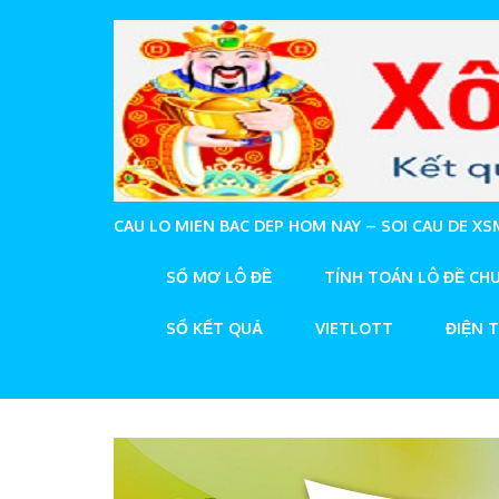
Bỏ
qua
và
tới
nội
dung
(ấn
Enter)
cau lo mien bac dep hom nay – s
cau lo mien bac dep hom nay – soi cau de xsmb
CAU LO MIEN BAC DEP HOM NAY – SOI CAU DE XS
SỔ MƠ LÔ ĐỀ
TÍNH TOÁN LÔ ĐỀ CH
SỔ KẾT QUẢ
VIETLOTT
ĐIỆN 