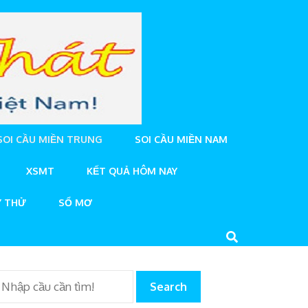
SOI CẦU MIỀN TRUNG
SOI CẦU MIỀN NAM
XSMT
KẾT QUẢ HÔM NAY
Y THỬ
SỔ MƠ
Search