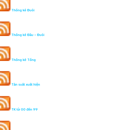
Thống kê Đuôi
Thống kê Đầu – Đuôi
Thống kê Tổng
Tần suất xuất hiện
TK từ 00 đến 99