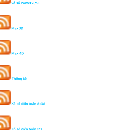
xổ số Power 6/55
Max 3D
Max 4D
Thống kê
Xổ số điện toán 6x36
Xổ số điện toán 123