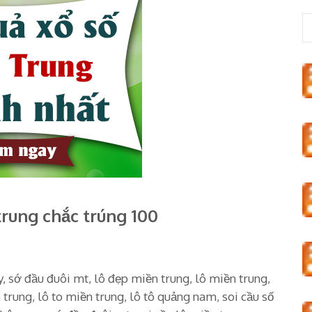
trung chắc trúng 100
, sớ đầu đuôi mt, lô đẹp miền trung, lô miền trung,
trung, lô to miền trung, lô tô quảng nam, soi cầu số