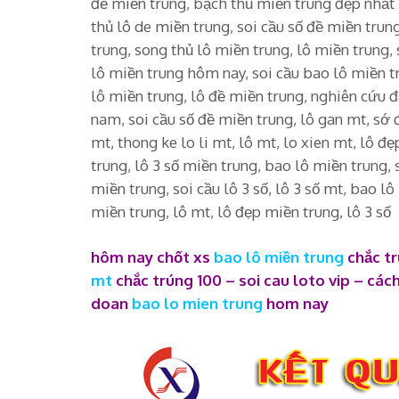
đề miền trung, bạch thủ miền trung đẹp nhất 
lô
miền
thủ lô de miền trung, soi cầu số đề miền trun
trung
trung, song thủ lô miền trung, lô miền trung, s
chắc
trúng
lô miền trung hôm nay, soi cầu bao lô miền tr
100
lô miền trung, lô đề miền trung, nghiên cứu đ
nam, soi cầu số đề miền trung, lô gan mt, sớ đ
mt, thong ke lo li mt, lô mt, lo xien mt, lô 
trung, lô 3 số miền trung, bao lô miền trung, 
miền trung, soi cầu lô 3 số, lô 3 số mt, bao l
miền trung, lô mt, lô đẹp miền trung, lô 3 số
hôm nay chốt xs
bao lô miền trung
chắc tr
mt
chắc trúng 100 – soi cau loto vip – các
doan
bao lo mien trung
hom nay