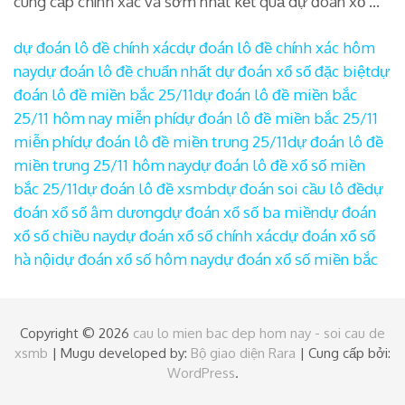
cung cấp chính xác và sớm nhất kết quả dự đoán xổ …
–
soi
cầu
dự đoán lô đề chính xác
dự đoán lô đề chính xác hôm
xổ
nay
dự đoán lô đề chuẩn nhất dự đoán xổ số đặc biệt
dự
số
miền
đoán lô đề miền bắc 25/11
dự đoán lô đề miền bắc
Bắc
25/11 hôm nay miễn phí
dự đoán lô đề miền bắc 25/11
chính
xác
miễn phí
dự đoán lô đề miền trung 25/11
dự đoán lô đề
miền trung 25/11 hôm nay
dự đoán lô đề xổ số miền
bắc 25/11
dự đoán lô đề xsmb
dự đoán soi cầu lô đề
dự
đoán xổ số âm dương
dự đoán xổ số ba miền
dự đoán
xổ số chiều nay
dự đoán xổ số chính xác
dự đoán xổ số
hà nội
dự đoán xổ số hôm nay
dự đoán xổ số miền bắc
Copyright © 2026
cau lo mien bac dep hom nay - soi cau de
xsmb
| Mugu developed by:
Bộ giao diện Rara
| Cung cấp bởi:
WordPress
.