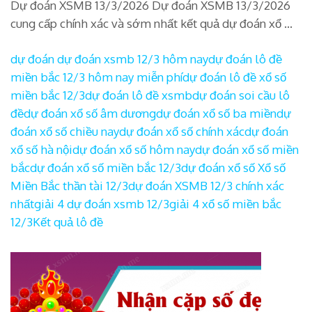
Dự đoán XSMB 13/3/2026 Dự đoán XSMB 13/3/2026
XSMB
13/3/2026
cung cấp chính xác và sớm nhất kết quả dự đoán xổ …
–
soi
cầu
dự đoán dự đoán xsmb 12/3 hôm nay
dự đoán lô đề
xổ
miền bắc 12/3 hôm nay miễn phí
dự đoán lô đề xổ số
số
miền
miền bắc 12/3
dự đoán lô đề xsmb
dự đoán soi cầu lô
Bắc
đề
dự đoán xổ số âm dương
dự đoán xổ số ba miền
dự
chính
xác
đoán xổ số chiều nay
dự đoán xổ số chính xác
dự đoán
xổ số hà nội
dự đoán xổ số hôm nay
dự đoán xổ số miền
bắc
dự đoán xổ số miền bắc 12/3
dự đoán xổ số Xổ số
Miền Bắc thần tài 12/3
dự đoán XSMB 12/3 chính xác
nhất
giải 4 dự đoán xsmb 12/3
giải 4 xổ số miền bắc
12/3
Kết quả lô đề