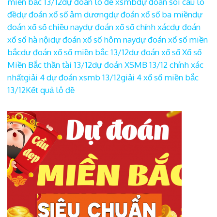
miền bắc 13/12
dự đoán lô đề xsmb
dự đoán soi cầu lô
Bắc
đề
dự đoán xổ số âm dương
dự đoán xổ số ba miền
dự
chính
xác
đoán xổ số chiều nay
dự đoán xổ số chính xác
dự đoán
xổ số hà nội
dự đoán xổ số hôm nay
dự đoán xổ số miền
bắc
dự đoán xổ số miền bắc 13/12
dự đoán xổ số Xổ số
Miền Bắc thần tài 13/12
dự đoán XSMB 13/12 chính xác
nhất
giải 4 dự đoán xsmb 13/12
giải 4 xổ số miền bắc
13/12
Kết quả lô đề