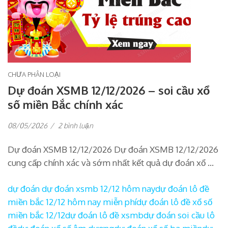
CHƯA PHÂN LOẠI
Dự đoán XSMB 12/12/2026 – soi cầu xổ
số miền Bắc chính xác
ở
08/05/2026
/
2 bình luận
Dự
đoán
Dự đoán XSMB 12/12/2026 Dự đoán XSMB 12/12/2026
XSMB
12/12/2026
cung cấp chính xác và sớm nhất kết quả dự đoán xổ …
–
soi
cầu
dự đoán dự đoán xsmb 12/12 hôm nay
dự đoán lô đề
xổ
miền bắc 12/12 hôm nay miễn phí
dự đoán lô đề xổ số
số
miền
miền bắc 12/12
dự đoán lô đề xsmb
dự đoán soi cầu lô
Bắc