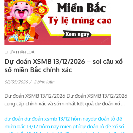
CHƯA PHÂN LOẠI
Dự đoán XSMB 13/12/2026 – soi cầu xổ
số miền Bắc chính xác
ở
08/05/2026
/
2 bình luận
Dự
đoán
Dự đoán XSMB 13/12/2026 Dự đoán XSMB 13/12/2026
XSMB
13/12/2026
cung cấp chính xác và sớm nhất kết quả dự đoán xổ …
–
soi
cầu
dự đoán dự đoán xsmb 13/12 hôm nay
dự đoán lô đề
xổ
miền bắc 13/12 hôm nay miễn phí
dự đoán lô đề xổ số
số
miền