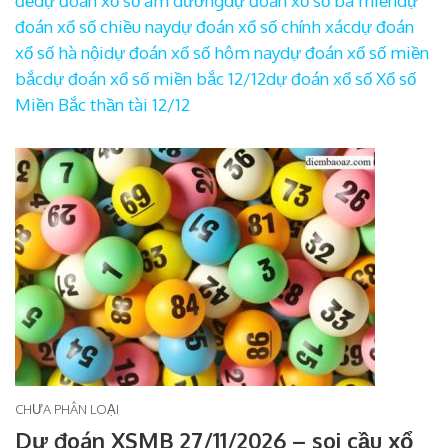
đề
dự đoán xổ số âm dương
dự đoán xổ số ba miền
dự
chính
xác
đoán xổ số chiều nay
dự đoán xổ số chính xác
dự đoán
xổ số hà nội
dự đoán xổ số hôm nay
dự đoán xổ số miền
bắc
dự đoán xổ số miền bắc 12/12
dự đoán xổ số Xổ số
Miền Bắc thần tài 12/12
CHƯA PHÂN LOẠI
Dự đoán XSMB 27/11/2026 – soi cầu xổ