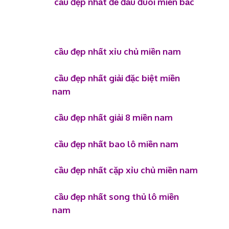
cầu đẹp nhất đề đầu đuôi miền bắc
cầu đẹp nhất xỉu chủ miền nam
cầu đẹp nhất giải đặc biệt miền
nam
cầu đẹp nhất giải 8 miền nam
cầu đẹp nhất bao lô miền nam
cầu đẹp nhất cặp xỉu chủ miền nam
cầu đẹp nhất song thủ lô miền
nam