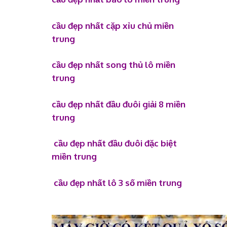
cầu đẹp nhất cặp xỉu chủ miền
trung
cầu đẹp nhất song thủ lô miền
trung
cầu đẹp nhất đầu đuôi giải 8 miền
trung
cầu đẹp nhất đầu đuôi đặc biệt
miền trung
cầu đẹp nhất lô 3 số miền trung