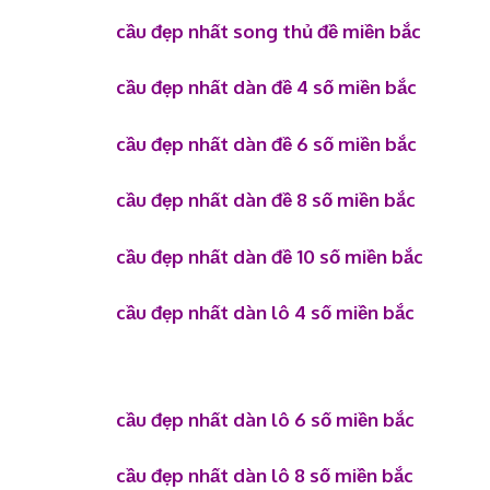
cầu đẹp nhất song thủ đề miền bắc
cầu đẹp nhất dàn đề 4 số miền bắc
cầu đẹp nhất dàn đề 6 số miền bắc
cầu đẹp nhất dàn đề 8 số miền bắc
cầu đẹp nhất dàn đề 10 số miền bắc
cầu đẹp nhất dàn lô 4 số miền bắc
cầu đẹp nhất dàn lô 6 số miền bắc
cầu đẹp nhất dàn lô 8 số miền bắc