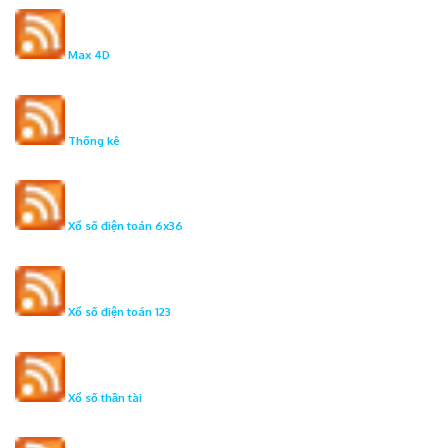
Max 4D
Thống kê
Xổ số điện toán 6x36
Xổ số điện toán 123
Xổ số thần tài