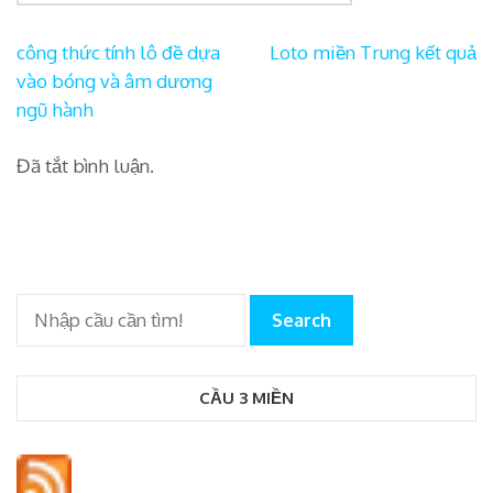
Điều
công thức tính lô đề dựa
Loto miền Trung kết quả
hướng
vào bóng và âm dương
bài
ngũ hành
viết
Đã tắt bình luận.
Search
CẦU 3 MIỀN