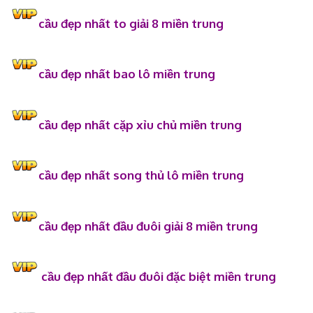
cầu đẹp nhất to giải 8 miền trung
cầu đẹp nhất bao lô miền trung
cầu đẹp nhất cặp xỉu chủ miền trung
cầu đẹp nhất song thủ lô miền trung
cầu đẹp nhất đầu đuôi giải 8 miền trung
cầu đẹp nhất đầu đuôi đặc biệt miền trung