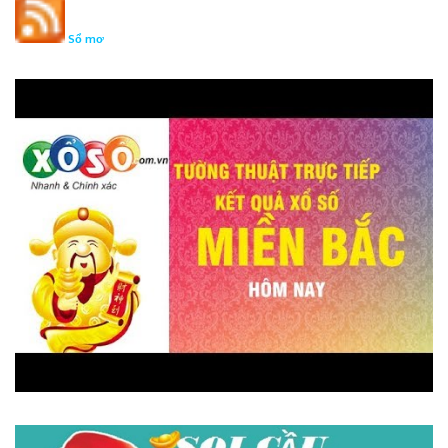
Sổ mơ