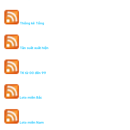
Thống kê Tổng
Tần suất xuất hiện
TK từ 00 đến 99
Loto miền Bắc
Loto miền Nam