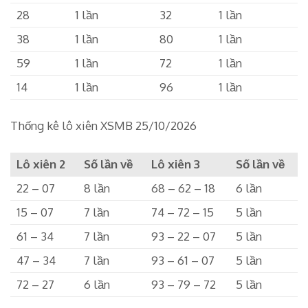
28
1 lần
32
1 lần
38
1 lần
80
1 lần
59
1 lần
72
1 lần
14
1 lần
96
1 lần
Thống kê lô xiên XSMB 25/10/2026
Lô xiên 2
Số lần về
Lô xiên 3
Số lần về
22 – 07
8 lần
68 – 62 – 18
6 lần
15 – 07
7 lần
74 – 72 – 15
5 lần
61 – 34
7 lần
93 – 22 – 07
5 lần
47 – 34
7 lần
93 – 61 – 07
5 lần
72 – 27
6 lần
93 – 79 – 72
5 lần