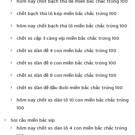
hôm nay chốt bạch thủ đề miền bắc chắc trúng 100
chốt bạch thủ lô kép miền bắc chắc trúng 100
hôm nay chốt bạch thủ lô miền bắc chắc trúng 100
chốt xs cặp 3 càng víp miền bắc chắc trúng 100
chốt xs dàn đề 4 con miền bắc chắc trúng 100
chốt xs dàn đề 6 con miền bắc chắc trúng 100
chốt xs dàn đề 8 con miền bắc chắc trúng 100
chốt xs dàn đề đầu đuôi miền bắc chắc trúng 100
hôm nay chốt xs dàn lô 10 con miền bắc chắc trúng
100
Soi cầu miền bắc víp
hôm nay chốt xs dàn lô 4 con miền bắc chắc trúng