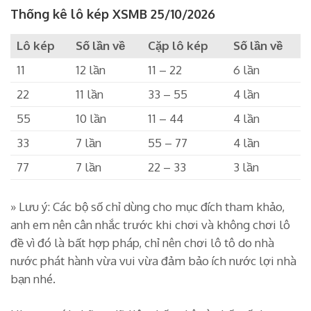
Thống kê lô kép XSMB 25/10/2026
Lô kép
Số lần về
Cặp lô kép
Số lần về
11
12 lần
11 – 22
6 lần
22
11 lần
33 – 55
4 lần
55
10 lần
11 – 44
4 lần
33
7 lần
55 – 77
4 lần
77
7 lần
22 – 33
3 lần
» Lưu ý: Các bộ số chỉ dùng cho mục đích tham khảo,
anh em nên cân nhắc trước khi chơi và không chơi lô
đề vì đó là bất hợp pháp, chỉ nên chơi lô tô do nhà
nước phát hành vừa vui vừa đảm bảo ích nước lợi nhà
bạn nhé.