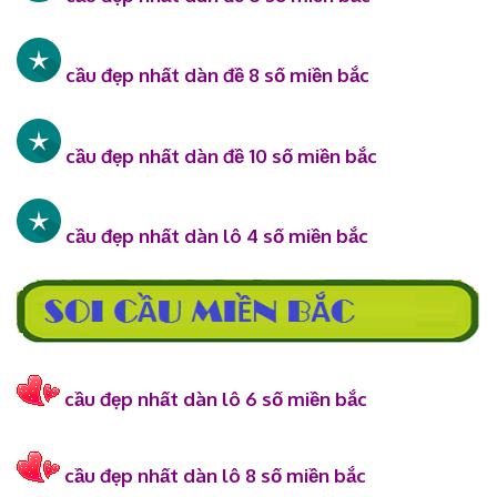
cầu đẹp nhất dàn đề 8 số miền bắc
cầu đẹp nhất dàn đề 10 số miền bắc
cầu đẹp nhất dàn lô 4 số miền bắc
cầu đẹp nhất dàn lô 6 số miền bắc
cầu đẹp nhất dàn lô 8 số miền bắc