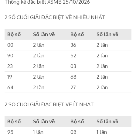
Thống kê đặc biệt XSMB 25/10/2026
2 SỐ CUỐI GIẢI ĐẶC BIỆT VỀ NHIỀU NHẤT
Bộ số
Số lần về
Bộ số
Số lần về
00
2 lần
36
2 lần
90
2 lần
52
2 lần
23
2 lần
03
2 lần
19
2 lần
68
2 lần
64
2 lần
27
2 lần
2 SỐ CUỐI GIẢI ĐẶC BIỆT VỀ ÍT NHẤT
Bộ số
Số lần về
Bộ số
Số lần về
95
1 lần
08
1 lần