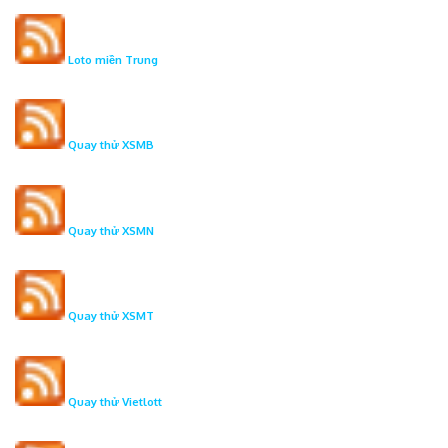
Loto miền Trung
Quay thử XSMB
Quay thử XSMN
Quay thử XSMT
Quay thử Vietlott