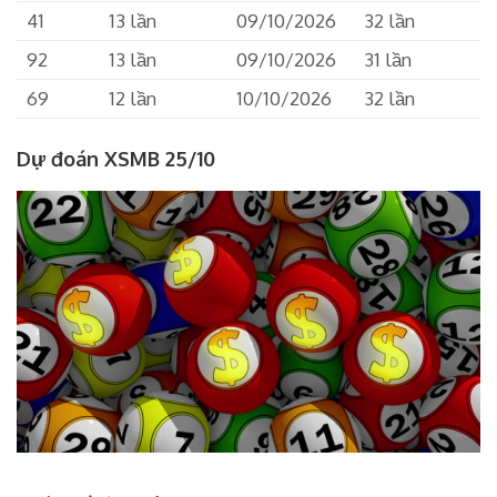
41
13
lần
09/10/2026
32
lần
92
13
lần
09/10/2026
31
lần
69
12
lần
10/10/2026
32
lần
Dự đoán XSMB 25/10