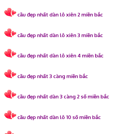
cầu đẹp nhất dàn lô xiên 2 miền bắc
cầu đẹp nhất dàn lô xiên 3 miền bắc
cầu đẹp nhất dàn lô xiên 4 miền bắc
cầu đẹp nhất 3 càng miền bắc
cầu đẹp nhất dàn 3 càng 2 số miền bắc
cầu đẹp nhất dàn lô 10 số miền bắc