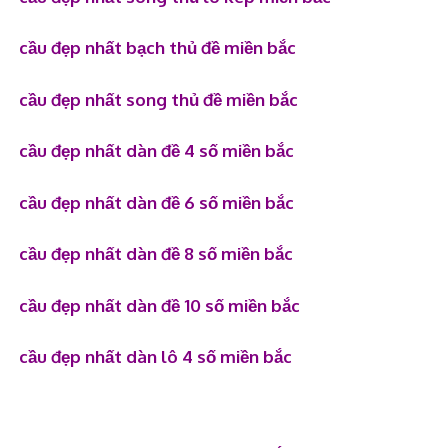
cầu đẹp nhất bạch thủ đề miền bắc
cầu đẹp nhất song thủ đề miền bắc
cầu đẹp nhất dàn đề 4 số miền bắc
cầu đẹp nhất dàn đề 6 số miền bắc
cầu đẹp nhất dàn đề 8 số miền bắc
cầu đẹp nhất dàn đề 10 số miền bắc
cầu đẹp nhất dàn lô 4 số miền bắc