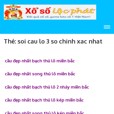
Bỏ
qua
và
tới
cau lo mien bac dep hom nay – soi cau
cau lo mien bac dep hom nay – soi cau de xsmb
nội
de xsmb
dung
Thẻ:
soi cau lo 3 so chinh xac nhat
(ấn
Enter)
cầu đẹp nhất bạch thủ lô miền bắc
cầu đẹp nhất song thủ lô miền bắc
cầu đẹp nhất bạch thủ lô 2 nháy miền bắc
cầu đẹp nhất bạch thủ lô kép miền bắc
cầu đẹp nhất song thủ lô kép miền bắc