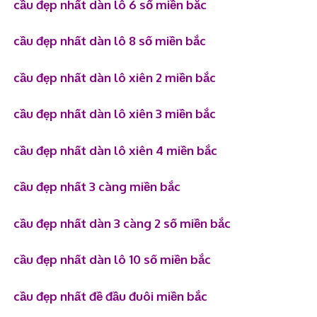
cầu đẹp nhất dàn lô 6 số miền bắc
cầu đẹp nhất dàn lô 8 số miền bắc
cầu đẹp nhất dàn lô xiên 2 miền bắc
cầu đẹp nhất dàn lô xiên 3 miền bắc
cầu đẹp nhất dàn lô xiên 4 miền bắc
cầu đẹp nhất 3 càng miền bắc
cầu đẹp nhất dàn 3 càng 2 số miền bắc
cầu đẹp nhất dàn lô 10 số miền bắc
cầu đẹp nhất đề đầu đuôi miền bắc